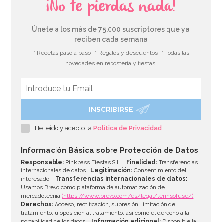
¡No te pierdas nada!
Únete a los más de 75.000 suscriptores que ya
reciben cada semana
* Recetas paso a paso
* Regalos y descuentos
* Todas las
novedades en repostería y fiestas
INSCRIBIRSE
He leído y acepto la
Política de Privacidad
Información Básica sobre Protección de Datos
Responsable:
Pinkbass Fiestas S.L. |
Finalidad:
Transferencias
internacionales de datos |
Legitimación:
Consentimiento del
interesado. |
Transferencias internacionales de datos:
Usamos Brevo como plataforma de automatización de
mercadotecnia
(https://www.brevo.com/es/legal/termsofuse/)
. |
Derechos:
Acceso, rectificación, supresión, limitación de
tratamiento, u oposición al tratamiento, así como el derecho a la
portabilidad de los datos. |
Información adicional:
Disponible la