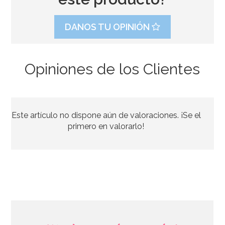
DANOS TU OPINIÓN
Opiniones de los Clientes
Kit de 8 Accesorios para Photocall Harry Potter
Este artículo no dispone aún de valoraciones. ¡Se el
6,95€
primero en valorarlo!
AÑADIR