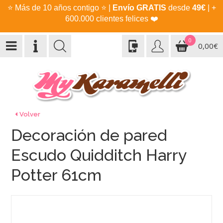
⭐
Más de 10 años contigo
⭐
|
Envío GRATIS
desde
49€
| +
600.000 clientes felices
❤️
0
0,00€
Volver
Decoración de pared
Escudo Quidditch Harry
Potter 61cm