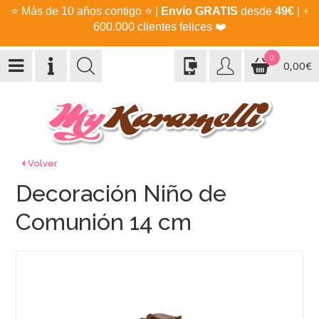
⭐
Más de 10 años contigo
⭐
|
Envío GRATIS
desde
49€
| +
600.000 clientes felices
❤️
0
0,00€
Volver
Decoración Niño de
Comunión 14 cm