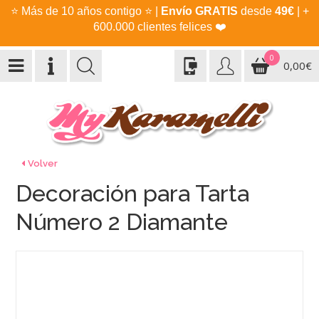
⭐
Más de 10 años contigo
⭐
|
Envío GRATIS
desde
49€
| +
600.000 clientes felices
❤️
0
0,00€
Volver
Decoración para Tarta
Número 2 Diamante