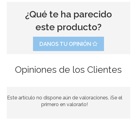
¿Qué te ha parecido
este producto?
DANOS TU OPINIÓN
Opiniones de los Clientes
Decoración para Tarta 25 Años en color Plata
Este artículo no dispone aún de valoraciones. ¡Se el
13,95€
primero en valorarlo!
AÑADIR