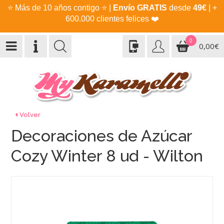
⭐
Más de 10 años contigo
⭐
|
Envío GRATIS
desde
49€
| +
600.000 clientes felices
❤️
0
0,00€
Volver
Decoraciones de Azúcar
Cozy Winter 8 ud - Wilton