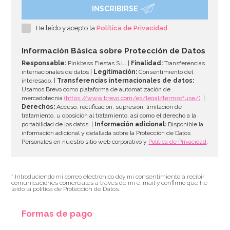
INSCRIBIRSE
Preparado para Bizcocho 1 Kg - FunCakes
He leído y acepto la
Política de Privacidad
7,20€
Información Básica sobre Protección de Datos
Responsable:
Pinkbass Fiestas S.L. |
Finalidad:
Transferencias
internacionales de datos |
Legitimación:
Consentimiento del
interesado. |
Transferencias internacionales de datos:
AÑADIR
Usamos Brevo como plataforma de automatización de
mercadotecnia
(https://www.brevo.com/es/legal/termsofuse/)
. |
Derechos:
Acceso, rectificación, supresión, limitación de
tratamiento, u oposición al tratamiento, así como el derecho a la
portabilidad de los datos. |
Información adicional:
Disponible la
información adicional y detallada sobre la Protección de Datos
Personales en nuestro sitio web corporativo y
Política de Privacidad
.
* Introduciendo mi correo electrónico doy mi consentimiento a recibir
comunicaciones comerciales a través de mi e-mail y confirmo que he
leído la política de Protección de Datos.
Formas de pago