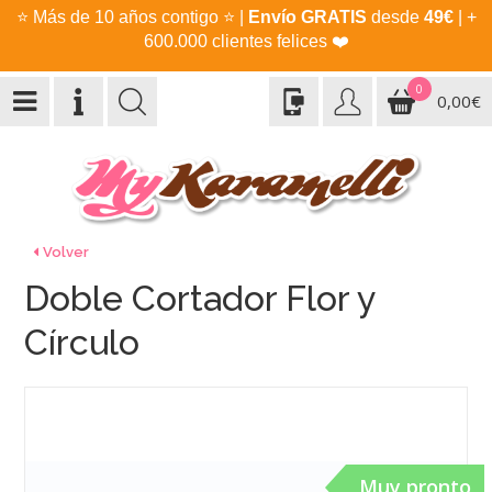
⭐
Más de 10 años contigo
⭐
|
Envío GRATIS
desde
49€
| +
600.000 clientes felices
❤️
0
0,00€
Volver
Doble Cortador Flor y
Círculo
Muy pronto