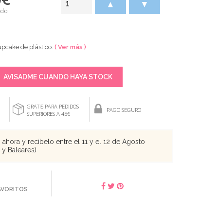
▲
▼
ido
pcake de plástico.
( Ver más )
AVISADME CUANDO HAYA STOCK
GRATIS PARA PEDIDOS
PAGO SEGURO
SUPERIORES A 45€
ahora y recíbelo entre el 11 y el 12 de Agosto
s y Baleares)
FAVORITOS