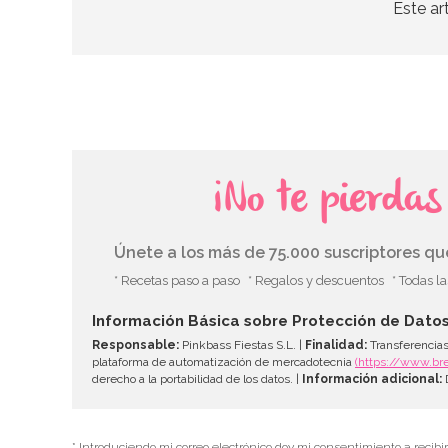
Este ar
¡No te pierda
Únete a los más de 75.000 suscriptores q
* Recetas paso a paso
* Regalos y descuentos
* Todas l
Información Básica sobre Protección de Dato
Responsable:
Pinkbass Fiestas S.L. |
Finalidad:
Transferencias
plataforma de automatización de mercadotecnia
(https://www.br
derecho a la portabilidad de los datos. |
Información adicional:
D
* Introduciendo mi correo electrónico doy mi consentimiento a recibi