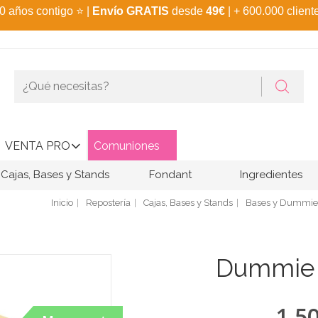
0 años contigo
⭐
|
Envío GRATIS
desde
49€
| + 600.000 client
VENTA PRO
Comuniones
Cajas, Bases y Stands
Fondant
Ingredientes
Inicio
Repostería
Cajas, Bases y Stands
Bases y Dummie
Dummie
1,5