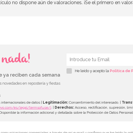
tículo no dispone aún de valoraciones. ¡Se el primero en valor
s nada!
He leído y acepto la
Política de 
ue ya reciben cada semana
as novedades en repostería y fiestas
s
 internacionales de datos |
Legitimación:
Consentimiento del interesado. |
Trans
evo.com/es/legal/termsofuse/)
. |
Derechos:
Acceso, rectificación, supresión, limi
isponible la información adicional y detallada sobre la Protección de Datos Persona
r comunicaciones comerciales a través de mi e-mail y confirmo que he leído la polí