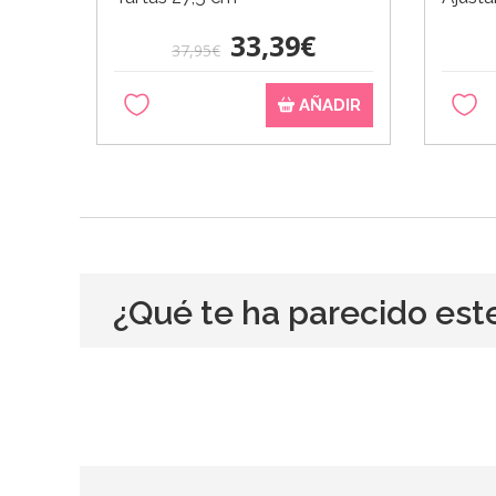
33,39€
37,95€
AÑADIR
¿Qué te ha parecido est