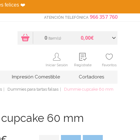
es felices
❤️
966 357 760
ATENCIÓN TELEFÓNICA
0
0,00€
Item(s)
Iniciar Sesión
Regístrate
Favoritos
Impresión Comestible
Cortadores
s
Dummies para tartas falsas
Dummie cupcake 60 mm
 cupcake 60 mm
0
€