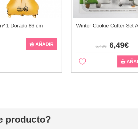
 nº 1 Dorado 86 cm
Winter Cookie Cutter Set 
6,49€
AÑADIR
6,49€
AÑA
e producto?