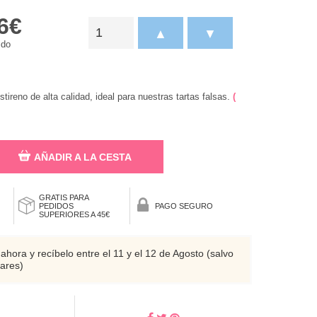
6
€
▲
▼
ido
ireno de alta calidad, ideal para nuestras tartas falsas.
(
AÑADIR A LA CESTA
GRATIS PARA
PEDIDOS
PAGO SEGURO
SUPERIORES A 45€
ahora y recíbelo entre el 11 y el 12 de Agosto (salvo
eares)