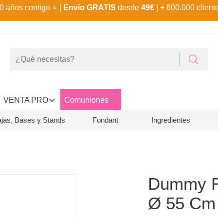
0 años contigo
⭐
|
Envío GRATIS
desde
49€
| + 600.000 client
VENTA PRO
Comuniones
jas, Bases y Stands
Fondant
Ingredientes
Dummy R
Ø 55 Cm 