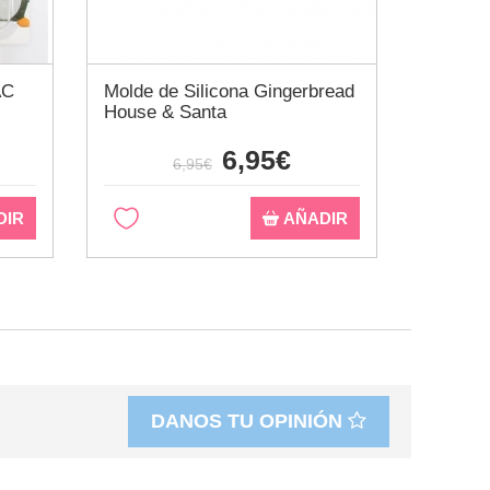
AC
Molde de Silicona Gingerbread
Set de 
House & Santa
botellit
6,95€
6,95€
DIR
AÑADIR
DANOS TU OPINIÓN