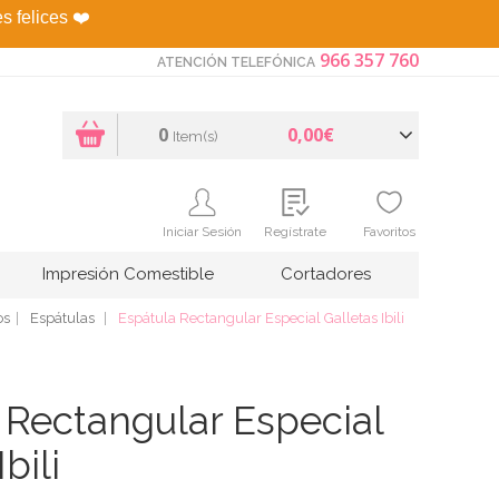
es felices
❤️
966 357 760
ATENCIÓN TELEFÓNICA
0
0,00€
Item(s)
Iniciar Sesión
Regístrate
Favoritos
Impresión Comestible
Cortadores
os
Espátulas
Espátula Rectangular Especial Galletas Ibili
 Rectangular Especial
bili