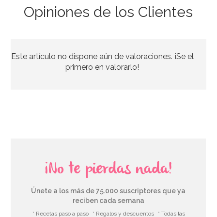
Opiniones de los Clientes
Estambres Nacarados Medium Black
Este artículo no dispone aún de valoraciones. ¡Se el
3,95€
primero en valorarlo!
AÑADIR
¡No te pierdas nada!
Únete a los más de 75.000 suscriptores que ya
reciben cada semana
* Recetas paso a paso
* Regalos y descuentos
* Todas las