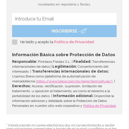
novedades en repostería y fiestas
INSCRIBIRSE
He leído y acepto la
Política de Privacidad
Información Básica sobre Protección de Datos
Responsable:
Pinkbass Fiestas S.L. |
Finalidad:
Transferencias
internacionales de datos |
Legitimación:
Consentimiento del
interesado. |
Transferencias internacionales de datos:
Usamos Brevo como plataforma de automatización de
mercadotecnia
(https://www.brevo.com/es/legal/termsofuse/)
. |
Derechos:
Acceso, rectificación, supresión, limitación de
tratamiento, u oposición al tratamiento, así como el derecho a la
portabilidad de los datos. |
Información adicional:
Disponible la
información adicional y detallada sobre la Protección de Datos
Personales en nuestro sitio web corporativo y
Política de Privacidad
.
* Introduciendo mi correo electrónico doy mi consentimiento a recibir
comunicaciones comerciales a través de mi e-mail y confirmo que he