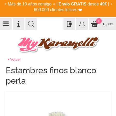
⭐
Más de 10 años contigo
⭐
|
Envío GRATIS
desde
49€
| +
600.000 clientes felices
❤️
0
0,00€
Volver
Estambres finos blanco
perla