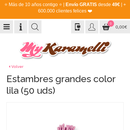
⭐
Más de 10 años contigo
⭐
|
Envío GRATIS
desde
49€
| +
600.000 clientes felices
❤️
0
0,00€
Volver
Estambres grandes color
lila (50 uds)