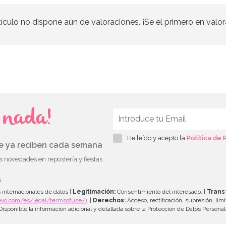
tículo no dispone aún de valoraciones. ¡Se el primero en valor
s nada!
He leído y acepto la
Política de 
ue ya reciben cada semana
as novedades en repostería y fiestas
s
 internacionales de datos |
Legitimación:
Consentimiento del interesado. |
Trans
evo.com/es/legal/termsofuse/)
. |
Derechos:
Acceso, rectificación, supresión, limi
isponible la información adicional y detallada sobre la Protección de Datos Persona