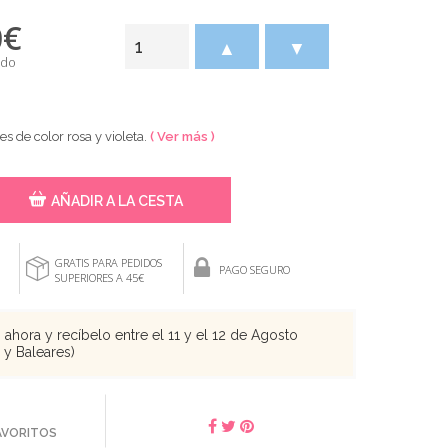
0
€
▲
▼
ido
s de color rosa y violeta.
( Ver más )
AÑADIR A LA CESTA
GRATIS PARA PEDIDOS
PAGO SEGURO
SUPERIORES A 45€
ahora y recíbelo entre el 11 y el 12 de Agosto
s y Baleares)
FAVORITOS