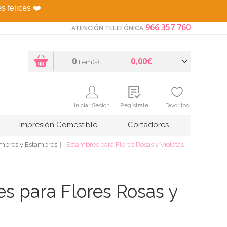
es felices
❤️
966 357 760
ATENCIÓN TELEFÓNICA
0
0,00€
Item(s)
Iniciar Sesión
Regístrate
Favoritos
Impresión Comestible
Cortadores
mbres y Estambres
Estambres para Flores Rosas y Violetas
s para Flores Rosas y