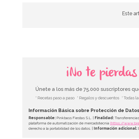
Este ar
¡No te pierda
Únete a los más de 75.000 suscriptores q
* Recetas paso a paso
* Regalos y descuentos
* Todas l
Información Básica sobre Protección de Dato
Responsable:
Pinkbass Fiestas S.L. |
Finalidad:
Transferencias
plataforma de automatización de mercadotecnia
(https://www.br
derecho a la portabilidad de los datos. |
Información adicional:
D