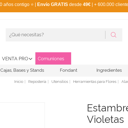
0 años contigo
⭐
|
Envío GRATIS
desde
49€
| + 600.000 client
VENTA PRO
Comuniones
Cajas, Bases y Stands
Fondant
Ingredientes
Inicio
Repostería
Utensilios
Herramientas para Flores
Ala
Estambre
Violetas