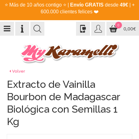
⭐
Más de 10 años contigo
⭐
|
Envío GRATIS
desde
49€
| +
600.000 clientes felices
❤️
0
0,00€
Volver
Extracto de Vainilla
Bourbon de Madagascar
Biológica con Semillas 1
Kg