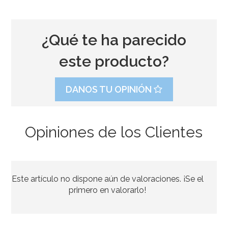
¿Qué te ha parecido
este producto?
DANOS TU OPINIÓN
Opiniones de los Clientes
Aroma concentrado de Fresa 10 ml - Chef Delice
Este artículo no dispone aún de valoraciones. ¡Se el
2,20€
primero en valorarlo!
AÑADIR