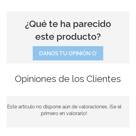
¿Qué te ha parecido
este producto?
DANOS TU OPINIÓN
Opiniones de los Clientes
Juego de 18 cubiertos de plástico Violeta
Este artículo no dispone aún de valoraciones. ¡Se el
2,50€
primero en valorarlo!
AÑADIR