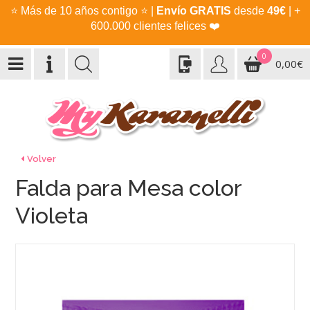
⭐
Más de 10 años contigo
⭐
|
Envío GRATIS
desde
49€
| +
600.000 clientes felices
❤️
0
0,00€
Volver
Falda para Mesa color
Violeta