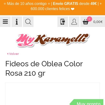
⭐
Más de 10 años contigo
⭐
|
Envío GRATIS
desde
49€
| +
600.000 clientes felices
❤️
0
0,00€
Volver
Fideos de Oblea Color
Rosa 210 gr
Muy pronto