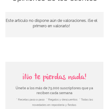
Stand con Ondas Rosa para Tartas 27,5 cm
Este artículo no dispone aún de valoraciones. ¡Se el
33,39€
37,95€
primero en valorarlo!
AÑADIR
¡No te pierdas nada!
Únete a los más de 75.000 suscriptores que ya
reciben cada semana
* Recetas paso a paso
* Regalos y descuentos
* Todas las
novedades en repostería y fiestas