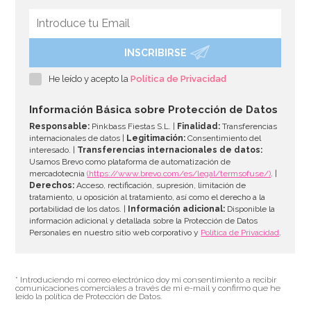
INSCRIBIRSE
Botellita de leche tradicional 0,5 Lt
He leído y acepto la
Política de Privacidad
2,95€
Información Básica sobre Protección de Datos
Responsable:
Pinkbass Fiestas S.L. |
Finalidad:
Transferencias
internacionales de datos |
Legitimación:
Consentimiento del
interesado. |
Transferencias internacionales de datos:
AÑADIR
Usamos Brevo como plataforma de automatización de
mercadotecnia
(https://www.brevo.com/es/legal/termsofuse/)
. |
Derechos:
Acceso, rectificación, supresión, limitación de
tratamiento, u oposición al tratamiento, así como el derecho a la
portabilidad de los datos. |
Información adicional:
Disponible la
información adicional y detallada sobre la Protección de Datos
Personales en nuestro sitio web corporativo y
Política de Privacidad
.
* Introduciendo mi correo electrónico doy mi consentimiento a recibir
comunicaciones comerciales a través de mi e-mail y confirmo que he
leído la política de Protección de Datos.