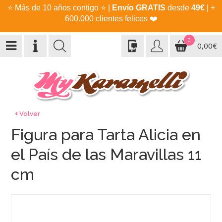
⭐
Más de 10 años contigo
⭐
|
Envío GRATIS
desde
49€
| +
600.000 clientes felices
❤️
0
0,00€
Volver
Figura para Tarta Alicia en
el País de las Maravillas 11
cm