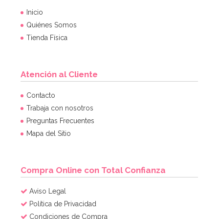
Inicio
Quiénes Somos
Tienda Física
Atención al Cliente
Juego de 25 Pajitas Azul Vintage
Contacto
Trabaja con nosotros
Preguntas Frecuentes
2,95€
Mapa del Sitio
AÑADIR
Compra Online con Total Confianza
Aviso Legal
Política de Privacidad
Condiciones de Compra