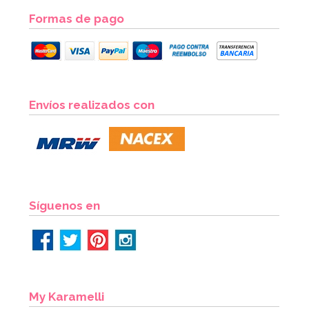
Formas de pago
Bombona de Helio para Globos Maxi
Envíos realizados con
54,55€
64,95€
AÑADIR
Síguenos en
My Karamelli