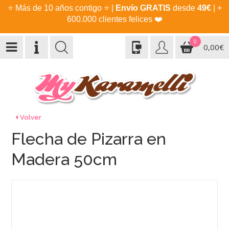
⭐
Más de 10 años contigo
⭐
|
Envío GRATIS
desde
49€
| +
600.000 clientes felices
❤️
0
0,00€
Volver
Flecha de Pizarra en
Madera 50cm