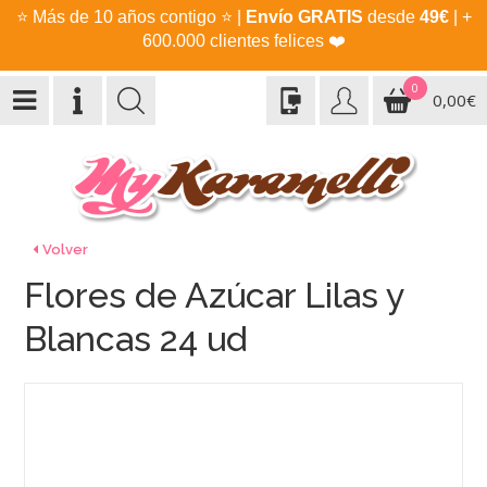
⭐
Más de 10 años contigo
⭐
|
Envío GRATIS
desde
49€
| +
600.000 clientes felices
❤️
0
0,00€
Volver
Flores de Azúcar Lilas y
Blancas 24 ud