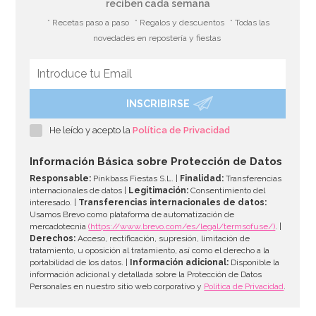
reciben cada semana
* Recetas paso a paso
* Regalos y descuentos
* Todas las
novedades en repostería y fiestas
INSCRIBIRSE
Pegamento Comestible 60 gr - SweetKolor
He leído y acepto la
Política de Privacidad
3,50€
Información Básica sobre Protección de Datos
Responsable:
Pinkbass Fiestas S.L. |
Finalidad:
Transferencias
internacionales de datos |
Legitimación:
Consentimiento del
interesado. |
Transferencias internacionales de datos:
AÑADIR
Usamos Brevo como plataforma de automatización de
mercadotecnia
(https://www.brevo.com/es/legal/termsofuse/)
. |
Derechos:
Acceso, rectificación, supresión, limitación de
tratamiento, u oposición al tratamiento, así como el derecho a la
portabilidad de los datos. |
Información adicional:
Disponible la
información adicional y detallada sobre la Protección de Datos
Personales en nuestro sitio web corporativo y
Política de Privacidad
.