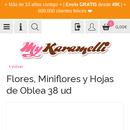
⭐
Más de 10 años contigo
⭐
|
Envío GRATIS
desde
49€
| +
600.000 clientes felices
❤️
0
0,00€
Volver
Flores, Miniflores y Hojas
de Oblea 38 ud