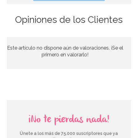
Opiniones de los Clientes
Preparado para Bizcocho 1 Kg - FunCakes
Este artículo no dispone aún de valoraciones. ¡Se el
7,20€
primero en valorarlo!
AÑADIR
¡No te pierdas nada!
Únete a los más de 75.000 suscriptores que ya