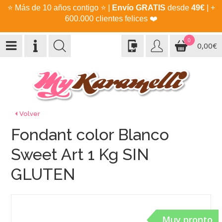
⭐
Más de 10 años contigo
⭐
|
Envío GRATIS
desde
49€
| +
600.000 clientes felices
❤️
0
0,00€
Volver
Fondant color Blanco
Sweet Art 1 Kg SIN
GLUTEN
Muy pronto