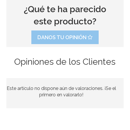
¿Qué te ha parecido
este producto?
DANOS TU OPINIÓN
Opiniones de los Clientes
Set 2 Moldes Turrón Porciones
Este artículo no dispone aún de valoraciones. ¡Se el
7,50€
primero en valorarlo!
AÑADIR