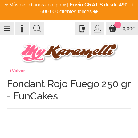
⭐
Más de 10 años contigo
⭐
|
Envío GRATIS
desde
49€
| +
600.000 clientes felices
❤️
0
0,00€
Volver
Fondant Rojo Fuego 250 gr
- FunCakes