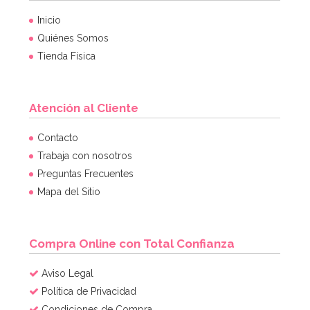
Inicio
Quiénes Somos
Tienda Física
Atención al Cliente
Juego de 25 Pajitas Azul Vintage
Contacto
Trabaja con nosotros
Preguntas Frecuentes
2,95€
Mapa del Sitio
AÑADIR
Compra Online con Total Confianza
Aviso Legal
Política de Privacidad
Condiciones de Compra