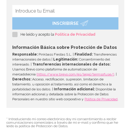
INSCRIBIRSE
Bombona de Helio para Globos Maxi
He leído y acepto la
Política de Privacidad
54,55€
64,95€
Información Básica sobre Protección de Datos
Responsable:
Pinkbass Fiestas S.L. |
Finalidad:
Transferencias
internacionales de datos |
Legitimación:
Consentimiento del
interesado. |
Transferencias internacionales de datos:
AÑADIR
Usamos Brevo como plataforma de automatización de
mercadotecnia
(https://www.brevo.com/es/legal/termsofuse/)
. |
Derechos:
Acceso, rectificación, supresión, limitación de
tratamiento, u oposición al tratamiento, así como el derecho a la
portabilidad de los datos. |
Información adicional:
Disponible la
información adicional y detallada sobre la Protección de Datos
Personales en nuestro sitio web corporativo y
Política de Privacidad
.
* Introduciendo mi correo electrónico doy mi consentimiento a recibir
comunicaciones comerciales a través de mi e-mail y confirmo que he
leído la política de Protección de Datos.