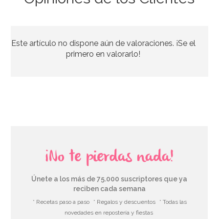
Botellita de leche tradicional 0,5 Lt
Este artículo no dispone aún de valoraciones. ¡Se el
2,95€
primero en valorarlo!
AÑADIR
¡No te pierdas nada!
Únete a los más de 75.000 suscriptores que ya
reciben cada semana
* Recetas paso a paso
* Regalos y descuentos
* Todas las
novedades en repostería y fiestas