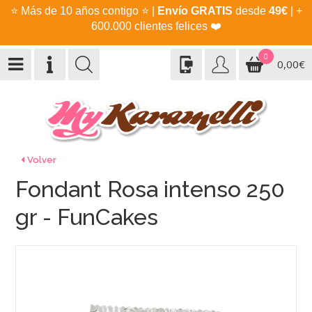
⭐
Más de 10 años contigo
⭐
|
Envío GRATIS
desde
49€
| +
600.000 clientes felices
❤️
0
0,00€
Volver
Fondant Rosa intenso 250
gr - FunCakes