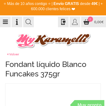
⭐
Más de 10 años contigo
⭐
|
Envío GRATIS
desde
49€
| +
600.000 clientes felices
❤️
0
0,00€
Volver
Fondant líquido Blanco
Funcakes 375gr
Muy pronto