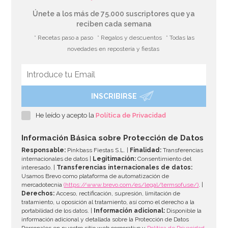
Únete a los más de 75.000 suscriptores que ya
reciben cada semana
* Recetas paso a paso
* Regalos y descuentos
* Todas las
novedades en repostería y fiestas
INSCRIBIRSE
He leído y acepto la
Política de Privacidad
Información Básica sobre Protección de Datos
Responsable:
Pinkbass Fiestas S.L. |
Finalidad:
Transferencias
internacionales de datos |
Legitimación:
Consentimiento del
interesado. |
Transferencias internacionales de datos:
Usamos Brevo como plataforma de automatización de
mercadotecnia
(https://www.brevo.com/es/legal/termsofuse/)
. |
Derechos:
Acceso, rectificación, supresión, limitación de
tratamiento, u oposición al tratamiento, así como el derecho a la
portabilidad de los datos. |
Información adicional:
Disponible la
información adicional y detallada sobre la Protección de Datos
Personales en nuestro sitio web corporativo y
Política de Privacidad
.