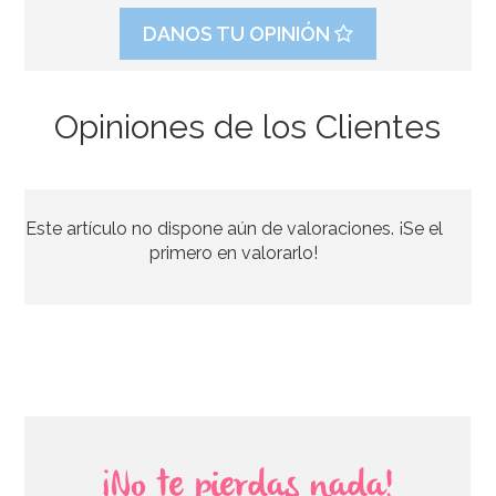
DANOS TU OPINIÓN
Opiniones de los Clientes
Fondant PastKolor Café 1 Kg
Este artículo no dispone aún de valoraciones. ¡Se el
7,50€
primero en valorarlo!
AÑADIR
¡No te pierdas nada!