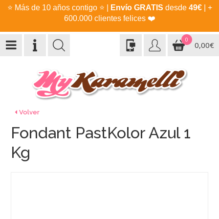
⭐
Más de 10 años contigo
⭐
|
Envío GRATIS
desde
49€
| +
600.000 clientes felices
❤️
0
0,00€
Volver
Fondant PastKolor Azul 1
Kg