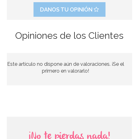
DANOS TU OPINIÓN
Opiniones de los Clientes
Rodillo Altura Perfecta 22,5 cm - Wilton
Este artículo no dispone aún de valoraciones. ¡Se el
8,95€
primero en valorarlo!
AÑADIR
¡No te pierdas nada!