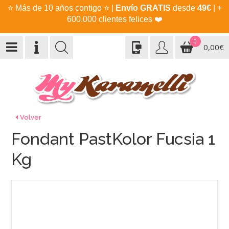
⭐
Más de 10 años contigo
⭐
|
Envío GRATIS
desde
49€
| +
600.000 clientes felices
❤️
0
0,00€
Volver
Fondant PastKolor Fucsia 1
Kg