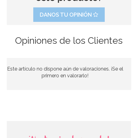
DANOS TU OPINIÓN
Opiniones de los Clientes
Juego de Tapetes para estirar fondant
Este artículo no dispone aún de valoraciones. ¡Se el
16,95€
primero en valorarlo!
AÑADIR