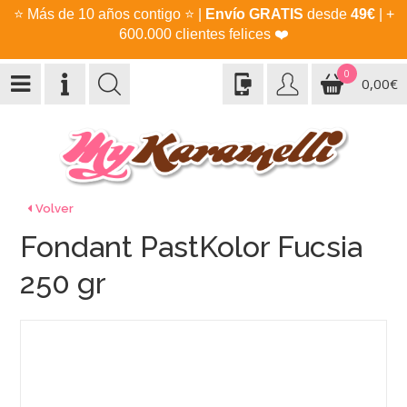
⭐
Más de 10 años contigo
⭐
|
Envío GRATIS
desde
49€
| +
600.000 clientes felices
❤️
0
0,00€
Volver
Fondant PastKolor Fucsia
250 gr