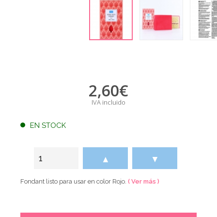
2,60
€
IVA incluido
EN STOCK
▲
▼
Fondant listo para usar en color Rojo.
( Ver más )