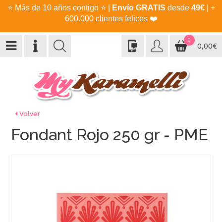
⭐
Más de 10 años contigo
⭐
|
Envío GRATIS
desde
49€
| +
600.000 clientes felices
❤️
0
0,00€
Volver
Fondant Rojo 250 gr - PME