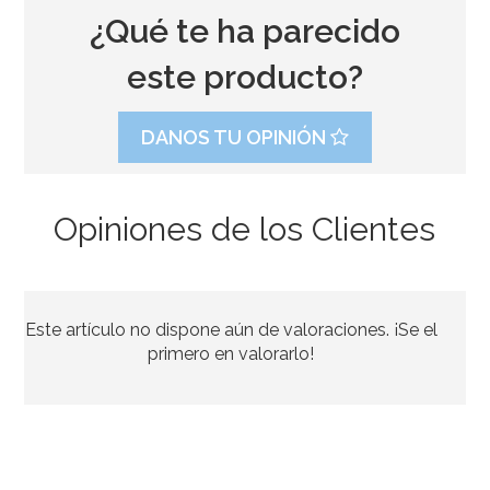
¿Qué te ha parecido
este producto?
DANOS TU OPINIÓN
Opiniones de los Clientes
Icing Sugar 1Kg
Este artículo no dispone aún de valoraciones. ¡Se el
5,50€
primero en valorarlo!
AÑADIR