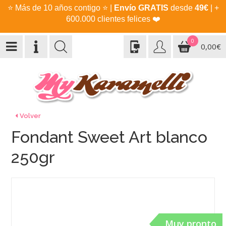
⭐
Más de 10 años contigo
⭐
|
Envío GRATIS
desde
49€
| +
600.000 clientes felices
❤️
0
0,00€
Volver
Fondant Sweet Art blanco
250gr
Muy pronto