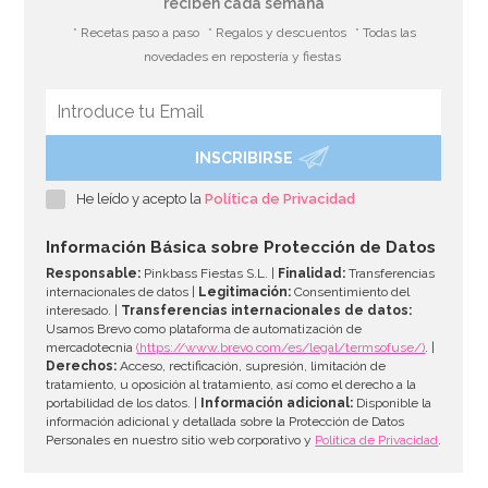
reciben cada semana
* Recetas paso a paso
* Regalos y descuentos
* Todas las
novedades en repostería y fiestas
INSCRIBIRSE
Juego de 8 platos Comunión Azul 17cm
He leído y acepto la
Política de Privacidad
3,00€
Información Básica sobre Protección de Datos
Responsable:
Pinkbass Fiestas S.L. |
Finalidad:
Transferencias
internacionales de datos |
Legitimación:
Consentimiento del
interesado. |
Transferencias internacionales de datos:
AÑADIR
Usamos Brevo como plataforma de automatización de
mercadotecnia
(https://www.brevo.com/es/legal/termsofuse/)
. |
Derechos:
Acceso, rectificación, supresión, limitación de
tratamiento, u oposición al tratamiento, así como el derecho a la
portabilidad de los datos. |
Información adicional:
Disponible la
información adicional y detallada sobre la Protección de Datos
Personales en nuestro sitio web corporativo y
Política de Privacidad
.