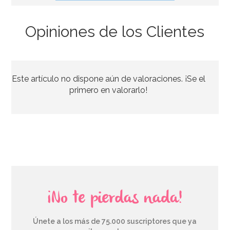
Opiniones de los Clientes
Juego de 8 vasos comunión rosa
Este artículo no dispone aún de valoraciones. ¡Se el
2,50€
primero en valorarlo!
AÑADIR
¡No te pierdas nada!
Únete a los más de 75.000 suscriptores que ya