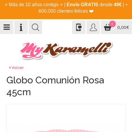
⭐
Más de 10 años contigo
⭐
|
Envío GRATIS
desde
49€
| +
600.000 clientes felices
❤️
0
0,00€
Volver
Globo Comunión Rosa
45cm