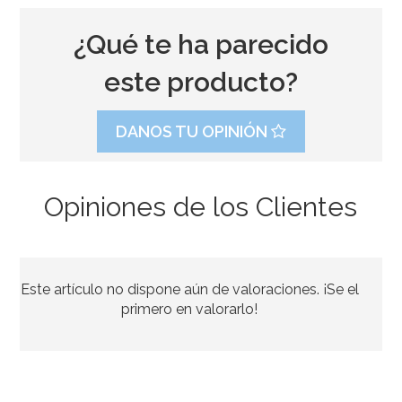
¿Qué te ha parecido
este producto?
DANOS TU OPINIÓN
Opiniones de los Clientes
Contrapeso para globos de helio rosa
Este artículo no dispone aún de valoraciones. ¡Se el
1,50€
primero en valorarlo!
AÑADIR