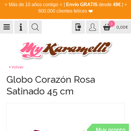
⭐
Más de 10 años contigo
⭐
|
Envío GRATIS
desde
49€
| +
600.000 clientes felices
❤️
0
0,00€
Volver
Globo Corazón Rosa
Satinado 45 cm
Muy pronto