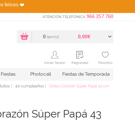
es felices
❤️
966 357 760
ATENCIÓN TELEFÓNICA
0
0,00€
Item(s)
Iniciar Sesión
Regístrate
Favoritos
Fiestas
Photocall
Fiestas de Temporada
ultos
40 cumpleaños
Globo Corazón Súper Papá 43 cm
razón Súper Papá 43