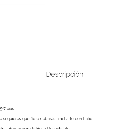
Descripción
 5-7 días.
 si quieres que flote deberás hincharlo con helio.
estras Bombonas de Helio Desechables.