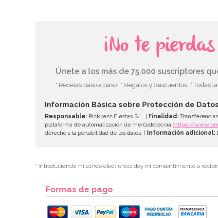
¡No te pierda
Únete a los más de 75.000 suscriptores q
* Recetas paso a paso
* Regalos y descuentos
* Todas l
Información Básica sobre Protección de Dato
Responsable:
Pinkbass Fiestas S.L. |
Finalidad:
Transferencias
plataforma de automatización de mercadotecnia
(https://www.br
derecho a la portabilidad de los datos. |
Información adicional:
D
* Introduciendo mi correo electrónico doy mi consentimiento a recibi
Formas de pago