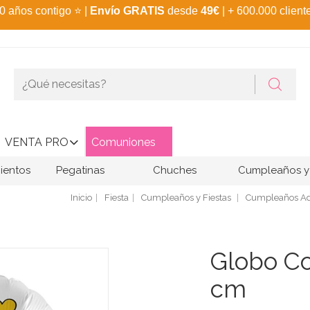
0 años contigo
⭐
|
Envío GRATIS
desde
49€
| + 600.000 client
VENTA PRO
Comuniones
ientos
Pegatinas
Chuches
Cumpleaños y 
Inicio
Fiesta
Cumpleaños y Fiestas
Cumpleaños Ad
Globo Co
cm