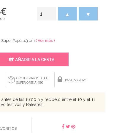
5
€
▲
▼
ido
se Súper Papá. 43 cm
( Ver más )
AÑADIR A LA CESTA
GRATIS PARA PEDIDOS
PAGO SEGURO
SUPERIORES A 45€
antes de las 16:00 h y recíbelo entre el 10 y el 11
vo festivos y Baleares)
FAVORITOS