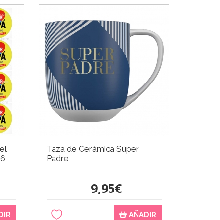
el
Taza de Cerámica Súper
 6
Padre
9,95€
DIR
AÑADIR