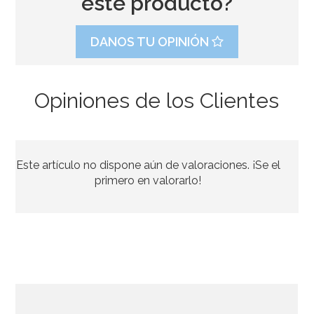
este producto?
DANOS TU OPINIÓN
Opiniones de los Clientes
Inflador Globos de Látex
Este artículo no dispone aún de valoraciones. ¡Se el
3,50€
primero en valorarlo!
AÑADIR