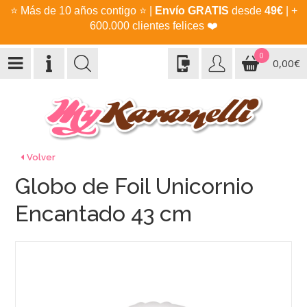
⭐
Más de 10 años contigo
⭐
|
Envío GRATIS
desde
49€
| +
600.000 clientes felices
❤️
0
0,00€
Volver
Globo de Foil Unicornio
Encantado 43 cm