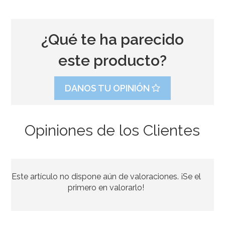
¿Qué te ha parecido
este producto?
DANOS TU OPINIÓN
Opiniones de los Clientes
Bombona de Helio para Globos Mini
Este artículo no dispone aún de valoraciones. ¡Se el
44,95€
primero en valorarlo!
AÑADIR