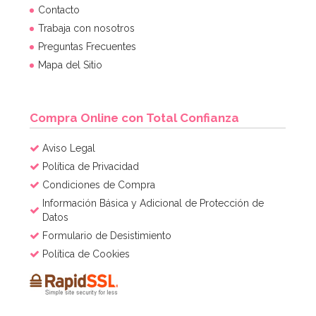
Bombona de Helio para Globos Maxi
Contacto
Trabaja con nosotros
Preguntas Frecuentes
54,55€
64,95€
Mapa del Sitio
AÑADIR
Compra Online con Total Confianza
Aviso Legal
Política de Privacidad
Condiciones de Compra
Información Básica y Adicional de Protección de
Datos
Formulario de Desistimiento
Política de Cookies