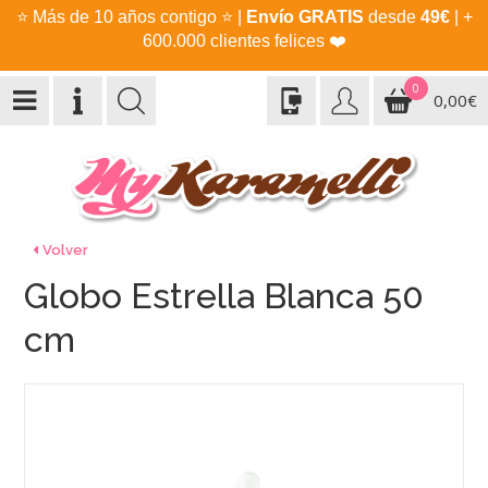
⭐
Más de 10 años contigo
⭐
|
Envío GRATIS
desde
49€
| +
600.000 clientes felices
❤️
0
0,00€
Volver
Globo Estrella Blanca 50
cm