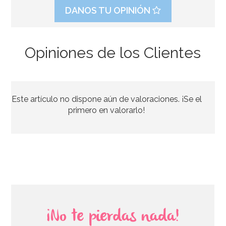
DANOS TU OPINIÓN
Opiniones de los Clientes
Inflador Manual Especial Globoflexia
Este artículo no dispone aún de valoraciones. ¡Se el
2,99€
primero en valorarlo!
AÑADIR
¡No te pierdas nada!