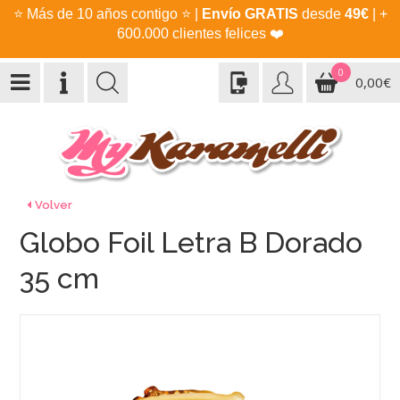
⭐
Más de 10 años contigo
⭐
|
Envío GRATIS
desde
49€
| +
600.000 clientes felices
❤️
0
0,00€
Volver
Globo Foil Letra B Dorado
35 cm