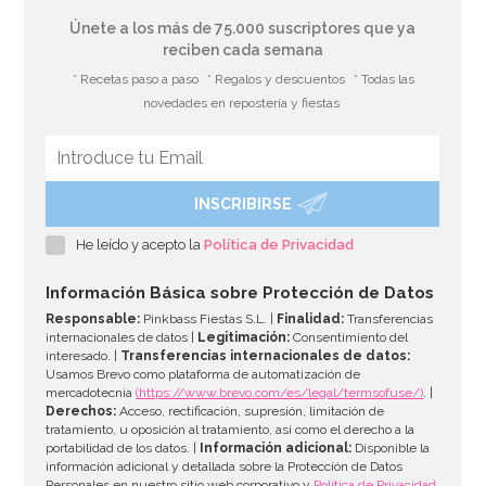
Únete a los más de 75.000 suscriptores que ya
reciben cada semana
* Recetas paso a paso
* Regalos y descuentos
* Todas las
novedades en repostería y fiestas
INSCRIBIRSE
He leído y acepto la
Política de Privacidad
Información Básica sobre Protección de Datos
Responsable:
Pinkbass Fiestas S.L. |
Finalidad:
Transferencias
internacionales de datos |
Legitimación:
Consentimiento del
interesado. |
Transferencias internacionales de datos:
Usamos Brevo como plataforma de automatización de
mercadotecnia
(https://www.brevo.com/es/legal/termsofuse/)
. |
Derechos:
Acceso, rectificación, supresión, limitación de
tratamiento, u oposición al tratamiento, así como el derecho a la
portabilidad de los datos. |
Información adicional:
Disponible la
información adicional y detallada sobre la Protección de Datos
Personales en nuestro sitio web corporativo y
Política de Privacidad
.