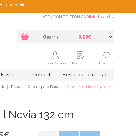
es felices
❤️
966 357 760
ATENCIÓN TELEFÓNICA
0
0,00€
Item(s)
Iniciar Sesión
Regístrate
Favoritos
Fiestas
Photocall
Fiestas de Temporada
esta
Bodas
Globos para Bodas
Globo Foil Novia 132 cm
il Novia 132 cm
5
€