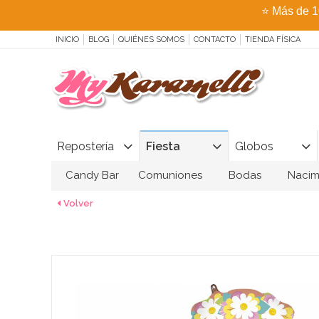
⭐
Más de 1
INICIO
BLOG
QUIÉNES SOMOS
CONTACTO
TIENDA FÍSICA
Repostería
Fiesta
Globos
Candy Bar
Comuniones
Bodas
Nacim
Volver