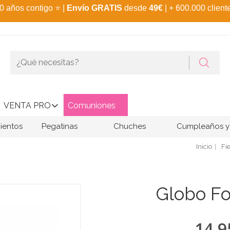
0 años contigo
⭐
|
Envío GRATIS
desde
49€
| + 600.000 client
VENTA PRO
Comuniones
ientos
Pegatinas
Chuches
Cumpleaños y 
Inicio
Fi
Globo Fo
14,9