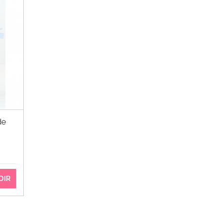
de
DIR