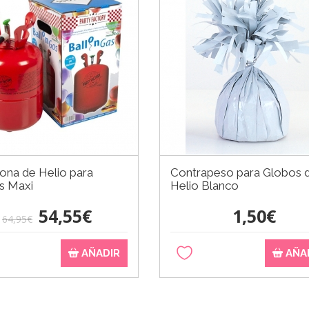
na de Helio para
Contrapeso para Globos 
s Maxi
Helio Blanco
54,55€
1,50€
64,95€
AÑADIR
AÑA