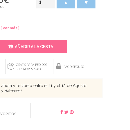
▲
▼
ido
m
( Ver más )
AÑADIR A LA CESTA
GRATIS PARA PEDIDOS
PAGO SEGURO
SUPERIORES A 45€
ahora y recíbelo entre el 11 y el 12 de Agosto
s y Baleares)
FAVORITOS