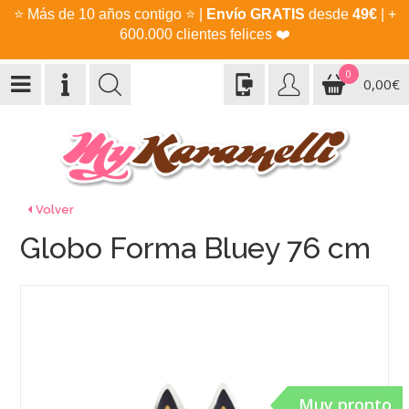
⭐
Más de 10 años contigo
⭐
|
Envío GRATIS
desde
49€
| +
600.000 clientes felices
❤️
0
0,00€
Volver
Globo Forma Bluey 76 cm
Muy pronto