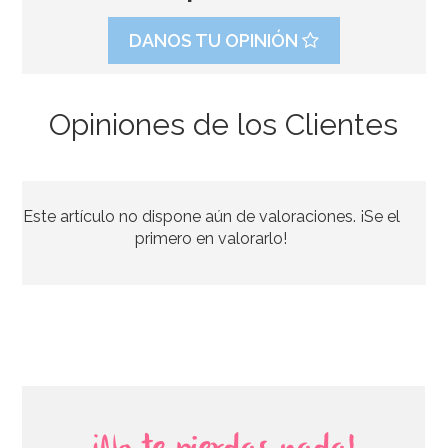
DANOS TU OPINIÓN
Opiniones de los Clientes
Servilletas de Papel Bluey 16 ud
Este artículo no dispone aún de valoraciones. ¡Se el
3,00€
primero en valorarlo!
AÑADIR