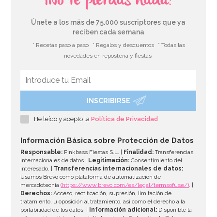
¡No te pierdas nada!
Únete a los más de 75.000 suscriptores que ya
reciben cada semana
* Recetas paso a paso
* Regalos y descuentos
* Todas las
novedades en repostería y fiestas
INSCRIBIRSE
Mantel de Papel Bluey 120 cm x 180 cm
He leído y acepto la
Política de Privacidad
4,95€
Información Básica sobre Protección de Datos
Responsable:
Pinkbass Fiestas S.L. |
Finalidad:
Transferencias
internacionales de datos |
Legitimación:
Consentimiento del
interesado. |
Transferencias internacionales de datos:
AÑADIR
Usamos Brevo como plataforma de automatización de
mercadotecnia
(https://www.brevo.com/es/legal/termsofuse/)
. |
Derechos:
Acceso, rectificación, supresión, limitación de
tratamiento, u oposición al tratamiento, así como el derecho a la
portabilidad de los datos. |
Información adicional:
Disponible la