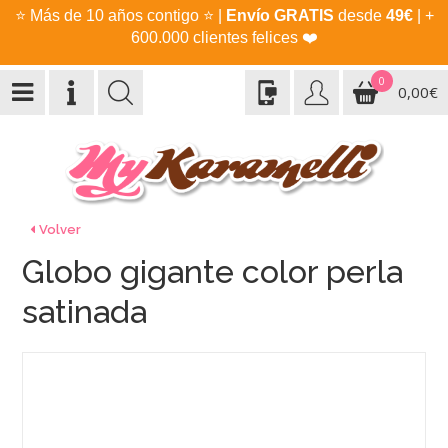
⭐
Más de 10 años contigo
⭐
|
Envío GRATIS
desde
49€
| +
600.000 clientes felices
❤️
0
0,00€
Volver
Globo gigante color perla
satinada