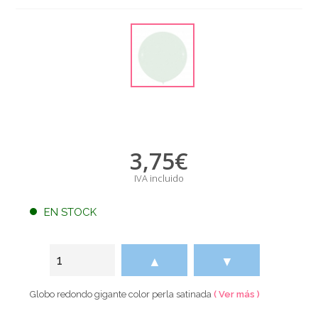
3,75
€
IVA incluido
EN STOCK
▲
▼
Globo redondo gigante color perla satinada
( Ver más )