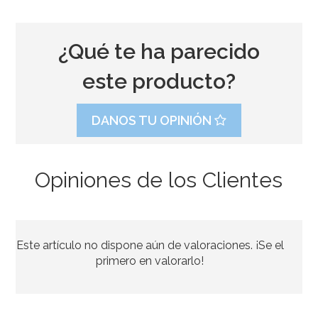
¿Qué te ha parecido
este producto?
DANOS TU OPINIÓN
Opiniones de los Clientes
Contrapeso para Globos de Helio Rojo
Este artículo no dispone aún de valoraciones. ¡Se el
1,50€
primero en valorarlo!
AÑADIR