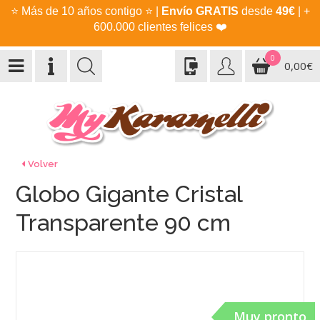
⭐
Más de 10 años contigo
⭐
|
Envío GRATIS
desde
49€
| +
600.000 clientes felices
❤️
0
0,00€
Volver
Globo Gigante Cristal
Transparente 90 cm
Muy pronto