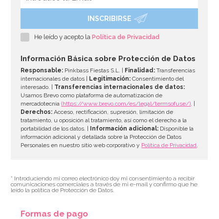
INSCRIBIRSE
Bombona de Helio para Globos Maxi
He leído y acepto la
Política de Privacidad
54,55€
64,95€
Información Básica sobre Protección de Datos
Responsable:
Pinkbass Fiestas S.L. |
Finalidad:
Transferencias
internacionales de datos |
Legitimación:
Consentimiento del
interesado. |
Transferencias internacionales de datos:
AÑADIR
Usamos Brevo como plataforma de automatización de
mercadotecnia
(https://www.brevo.com/es/legal/termsofuse/)
. |
Derechos:
Acceso, rectificación, supresión, limitación de
tratamiento, u oposición al tratamiento, así como el derecho a la
portabilidad de los datos. |
Información adicional:
Disponible la
información adicional y detallada sobre la Protección de Datos
Personales en nuestro sitio web corporativo y
Política de Privacidad
.
* Introduciendo mi correo electrónico doy mi consentimiento a recibir
comunicaciones comerciales a través de mi e-mail y confirmo que he
leído la política de Protección de Datos.
Formas de pago