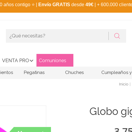
0 años contigo
⭐
|
Envío GRATIS
desde
49€
| + 600.000 client
VENTA PRO
Comuniones
ientos
Pegatinas
Chuches
Cumpleaños y 
Inicio
Globo gi
3,7