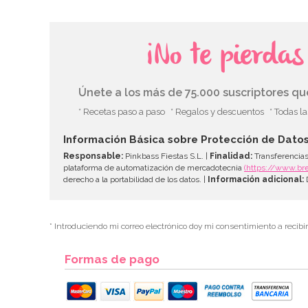
¡No te pierda
Únete a los más de 75.000 suscriptores q
* Recetas paso a paso
* Regalos y descuentos
* Todas l
Información Básica sobre Protección de Dato
Responsable:
Pinkbass Fiestas S.L. |
Finalidad:
Transferencias
plataforma de automatización de mercadotecnia
(https://www.br
derecho a la portabilidad de los datos. |
Información adicional:
D
* Introduciendo mi correo electrónico doy mi consentimiento a recibi
Formas de pago