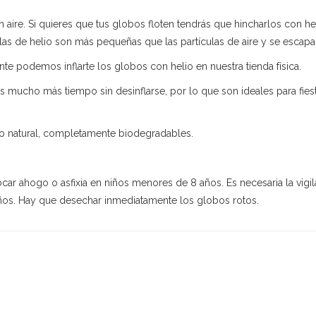
aire. Si quieres que tus globos floten tendrás que hincharlos con he
culas de helio son más pequeñas que las partículas de aire y se esca
ante podemos inflarte los globos con helio en nuestra tienda física.
 mucho más tiempo sin desinflarse, por lo que son ideales para fie
o natural, completamente biodegradables.
ocar ahogo o asfixia en niños menores de 8 años. Es necesaria la vigil
iños. Hay que desechar inmediatamente los globos rotos.