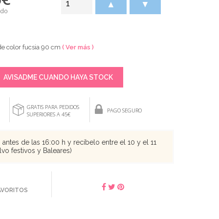
▲
▼
ido
de color fucsia 90 cm
( Ver más )
AVISADME CUANDO HAYA STOCK
GRATIS PARA PEDIDOS
PAGO SEGURO
SUPERIORES A 45€
antes de las 16:00 h y recíbelo entre el 10 y el 11
vo festivos y Baleares)
FAVORITOS