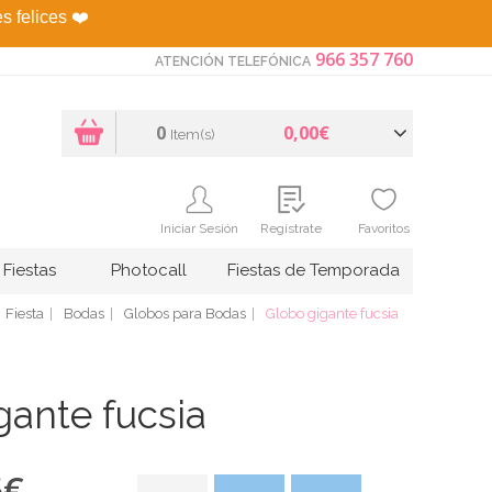
es felices
❤️
966 357 760
ATENCIÓN TELEFÓNICA
0
0,00€
Item(s)
Iniciar Sesión
Regístrate
Favoritos
Fiestas
Photocall
Fiestas de Temporada
Fiesta
Bodas
Globos para Bodas
Globo gigante fucsia
gante fucsia
5
€