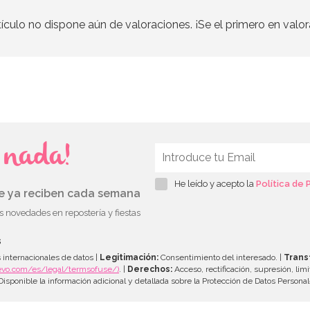
tículo no dispone aún de valoraciones. ¡Se el primero en valor
s nada!
He leído y acepto la
Política de 
ue ya reciben cada semana
as novedades en repostería y fiestas
s
 internacionales de datos |
Legitimación:
Consentimiento del interesado. |
Trans
evo.com/es/legal/termsofuse/)
. |
Derechos:
Acceso, rectificación, supresión, limi
isponible la información adicional y detallada sobre la Protección de Datos Persona