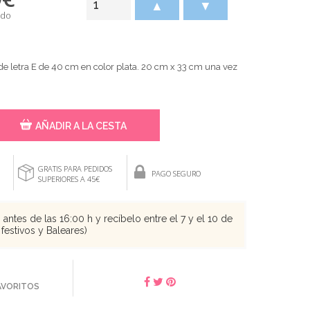
▲
▼
ido
 de letra E de 40 cm en color plata. 20 cm x 33 cm una vez
AÑADIR A LA CESTA
GRATIS PARA PEDIDOS
PAGO SEGURO
SUPERIORES A 45€
antes de las 16:00 h y recíbelo entre el 7 y el 10 de
festivos y Baleares)
FAVORITOS