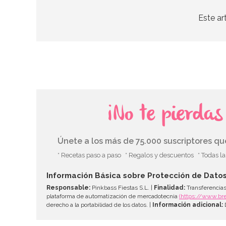
Este ar
¡No te pierda
Únete a los más de 75.000 suscriptores q
* Recetas paso a paso
* Regalos y descuentos
* Todas l
Información Básica sobre Protección de Dato
Responsable:
Pinkbass Fiestas S.L. |
Finalidad:
Transferencias
plataforma de automatización de mercadotecnia
(https://www.br
derecho a la portabilidad de los datos. |
Información adicional:
D