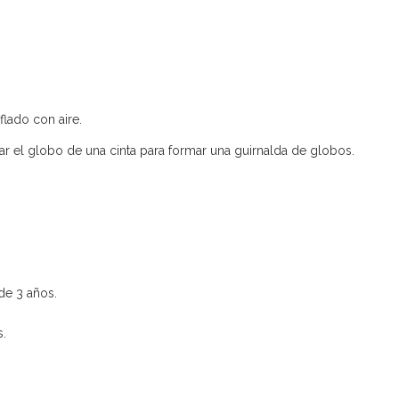
nflado con aire.
r el globo de una cinta para formar una guirnalda de globos.
de 3 años.
s.