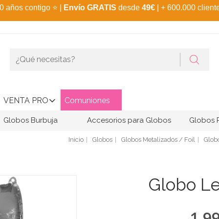
0 años contigo
⭐
|
Envío GRATIS
desde
49€
| + 600.000 client
VENTA PRO
Comuniones
Globos Burbuja
Accesorios para Globos
Globos 
Inicio
Globos
Globos Metalizados / Foil
Globo
Globo Le
1,9