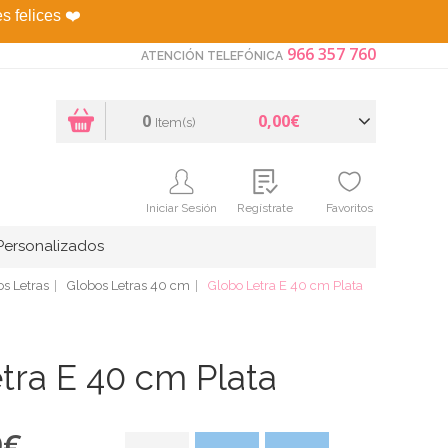
es felices
❤️
966 357 760
ATENCIÓN TELEFÓNICA
0
0,00€
Item(s)
Iniciar Sesión
Regístrate
Favoritos
Personalizados
s Letras
Globos Letras 40 cm
Globo Letra E 40 cm Plata
tra E 40 cm Plata
9
€