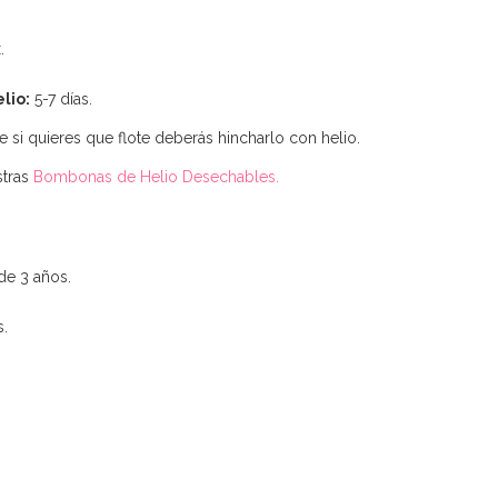
.
lio:
5-7 días.
 si quieres que flote deberás hincharlo con helio.
stras
Bombonas de Helio Desechables.
de 3 años.
s.