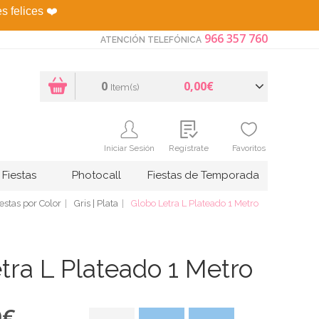
es felices
❤️
966 357 760
ATENCIÓN TELEFÓNICA
0
0,00€
Item(s)
Iniciar Sesión
Regístrate
Favoritos
Fiestas
Photocall
Fiestas de Temporada
estas por Color
Gris | Plata
Globo Letra L Plateado 1 Metro
tra L Plateado 1 Metro
9
€