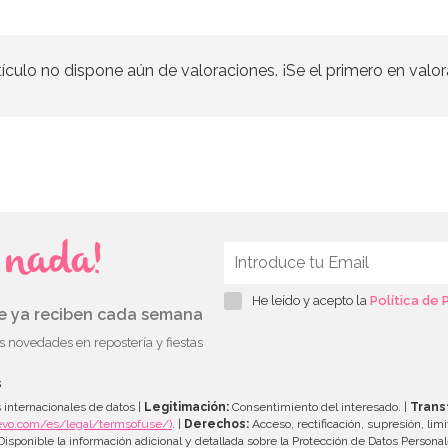
tículo no dispone aún de valoraciones. ¡Se el primero en valor
s nada!
He leído y acepto la
Política de 
ue ya reciben cada semana
as novedades en repostería y fiestas
s
 internacionales de datos |
Legitimación:
Consentimiento del interesado. |
Trans
evo.com/es/legal/termsofuse/)
. |
Derechos:
Acceso, rectificación, supresión, limi
isponible la información adicional y detallada sobre la Protección de Datos Persona