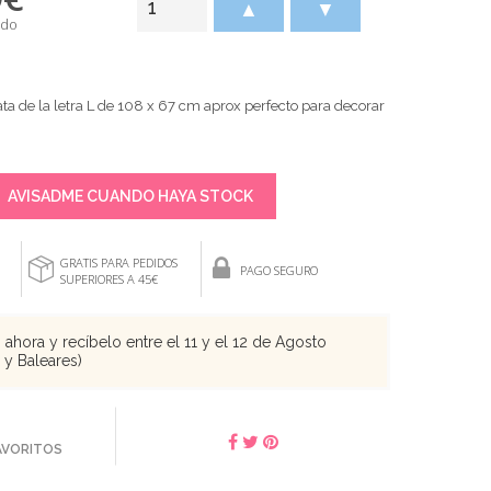
▲
▼
ido
lata de la letra L de 108 x 67 cm aprox perfecto para decorar
AVISADME CUANDO HAYA STOCK
GRATIS PARA PEDIDOS
PAGO SEGURO
SUPERIORES A 45€
ahora y recíbelo entre el 11 y el 12 de Agosto
s y Baleares)
FAVORITOS