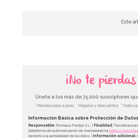
Este ar
¡No te pierda
Únete a los más de 75.000 suscriptores q
* Recetas paso a paso
* Regalos y descuentos
* Todas l
Información Básica sobre Protección de Dato
Responsable:
Pinkbass Fiestas S.L. |
Finalidad:
Transferencias
plataforma de automatización de mercadotecnia
(https://www.br
derecho a la portabilidad de los datos. |
Información adicional:
D