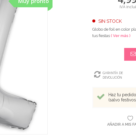
Muy pronto
IVA inclu
SIN STOCK
Globo de foil en color p
tus fiestas
( Ver más )
GARANTÍA DE
DEVOLUCIÓN
Haz tu pedido 
(salvo festivo
AÑADIR A MIS 