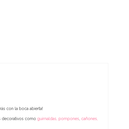
rás con la boca abierta!
 decorativos como
guirnaldas, pompones
,
cañones,