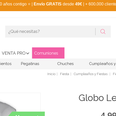
0 años contigo
⭐
|
Envío GRATIS
desde
49€
| + 600.000 client
VENTA PRO
Comuniones
ientos
Pegatinas
Chuches
Cumpleaños y 
Inicio
Fiesta
Cumpleaños y Fiestas
Fi
Globo Le
4,9