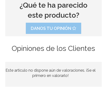
¿Qué te ha parecido
este producto?
DANOS TU OPINIÓN
Opiniones de los Clientes
Contrapeso para Globos de Helio Plata
Este artículo no dispone aún de valoraciones. ¡Se el
1,50€
primero en valorarlo!
AÑADIR