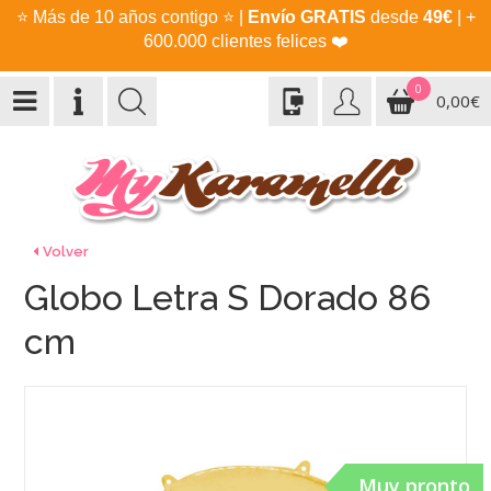
⭐
Más de 10 años contigo
⭐
|
Envío GRATIS
desde
49€
| +
600.000 clientes felices
❤️
0
0,00€
Volver
Globo Letra S Dorado 86
cm
Muy pronto