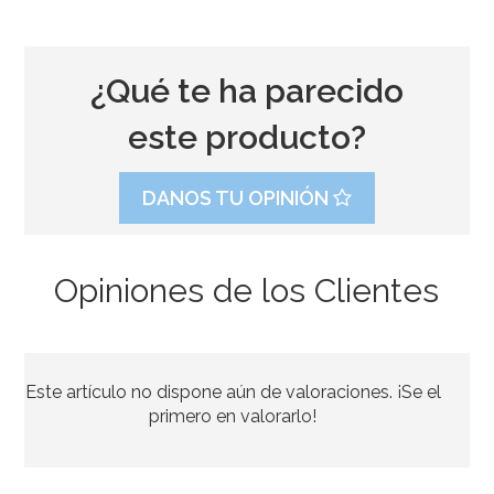
¿Qué te ha parecido
este producto?
DANOS TU OPINIÓN
Opiniones de los Clientes
Globo Nº6 Rosa Holográfico 86cm
Este artículo no dispone aún de valoraciones. ¡Se el
3,99€
primero en valorarlo!
AÑADIR