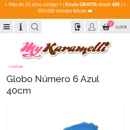
⭐
Más de 10 años contigo
⭐
|
Envío GRATIS
desde
49€
| +
600.000 clientes felices
❤️
0
0,00€
Volver
Globo Número 6 Azul
40cm