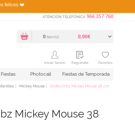
es felices
❤️
966 357 760
ATENCIÓN TELEFÓNICA
0
0,00€
Item(s)
Iniciar Sesión
Regístrate
Favoritos
Fiestas
Photocall
Fiestas de Temporada
fantiles
Mickey Mouse
Globo Orbz Mickey Mouse 38 cm
rbz Mickey Mouse 38