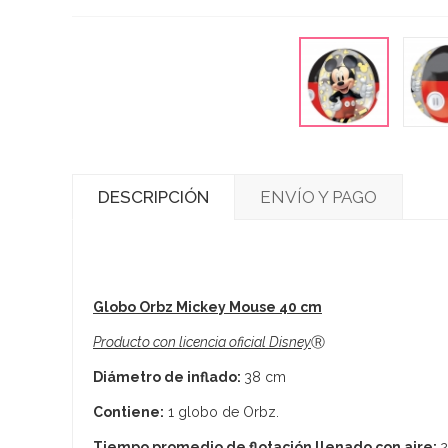
DESCRIPCIÓN
ENVÍO Y PAGO
Globo Orbz Mickey Mouse 40 cm
Producto con licencia oficial Disney
Ⓡ
Diámetro de inflado:
38 cm
Contiene:
1 globo de Orbz.
Tiempo promedio de flotación llenado con aire:
2