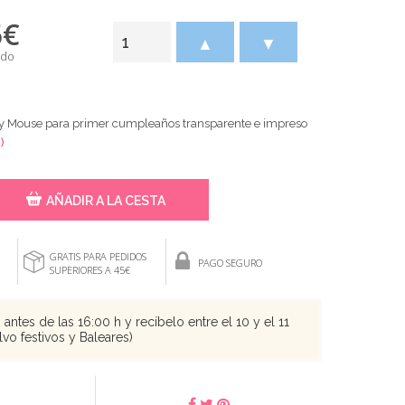
5
€
▲
▼
ido
y Mouse para primer cumpleaños transparente e impreso
)
AÑADIR A LA CESTA
GRATIS PARA PEDIDOS
PAGO SEGURO
SUPERIORES A 45€
antes de las 16:00 h y recíbelo entre el 10 y el 11
vo festivos y Baleares)