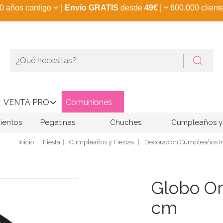
0 años contigo
⭐
|
Envío GRATIS
desde
49€
| + 600.000 client
VENTA PRO
Comuniones
ientos
Pegatinas
Chuches
Cumpleaños y 
Inicio
Fiesta
Cumpleaños y Fiestas
Decoración Cumpleaños In
Globo O
cm