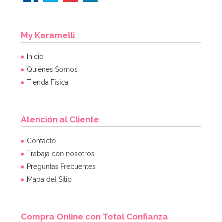
My Karamelli
Inicio
Quiénes Somos
Tienda Física
Atención al Cliente
Juego de 8 platos rosas 18 cm
Contacto
Trabaja con nosotros
Preguntas Frecuentes
2,20€
Mapa del Sitio
AÑADIR
Compra Online con Total Confianza