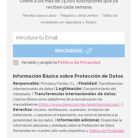
Únete a los más de 75.000 suscriptores que ya
reciben cada semana
* Recetas paso a paso
* Regalos y descuentos
* Todas las
novedades en repostería y fiestas
INSCRIBIRSE
Invitaciones de Comunión Rosas
He leído y acepto la
Política de Privacidad
6,99€
Información Básica sobre Protección de Datos
Responsable:
Pinkbass Fiestas S.L. |
Finalidad:
Transferencias
internacionales de datos |
Legitimación:
Consentimiento del
interesado. |
Transferencias internacionales de datos:
AÑADIR
Usamos Brevo como plataforma de automatización de
mercadotecnia
(https://www.brevo.com/es/legal/termsofuse/)
. |
Derechos:
Acceso, rectificación, supresión, limitación de
tratamiento, u oposición al tratamiento, así como el derecho a la
portabilidad de los datos. |
Información adicional:
Disponible la
información adicional y detallada sobre la Protección de Datos
Personales en nuestro sitio web corporativo y
Política de Privacidad
.