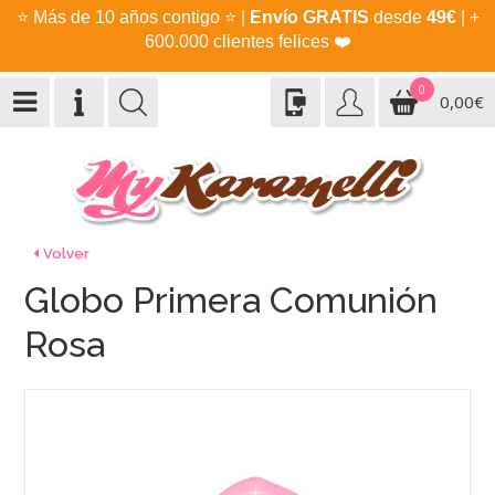
⭐
Más de 10 años contigo
⭐
|
Envío GRATIS
desde
49€
| +
600.000 clientes felices
❤️
0
0,00€
Volver
Globo Primera Comunión
Rosa