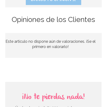
Opiniones de los Clientes
Juego de 8 vasos comunión rosa
Este artículo no dispone aún de valoraciones. ¡Se el
2,50€
primero en valorarlo!
AÑADIR
¡No te pierdas nada!