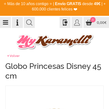
⭐
Más de 10 años contigo
⭐
|
Envío GRATIS
desde
49€
| +
600.000 clientes felices
❤️
0
0,00€
Volver
Globo Princesas Disney 45
cm