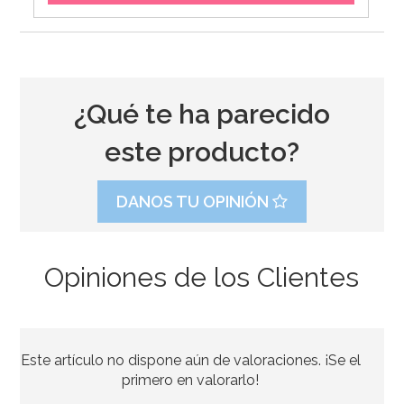
¿Qué te ha parecido
este producto?
DANOS TU OPINIÓN
Opiniones de los Clientes
Princesa Cenicienta 8cm
Este artículo no dispone aún de valoraciones. ¡Se el
8,95€
primero en valorarlo!