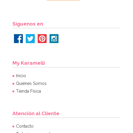
AÑADIR
Síguenos en
My Karamelli
Inicio
Quiénes Somos
Tienda Física
Atención al Cliente
Bombona de Helio para Globos Mini
Contacto