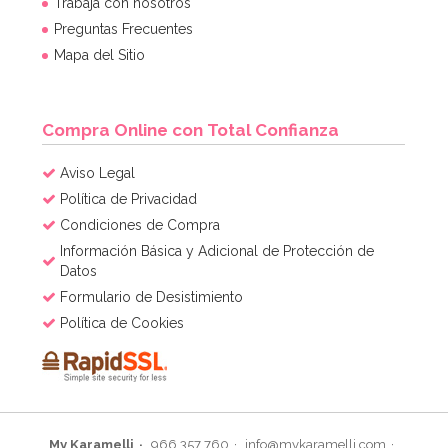
Trabaja con nosotros
Preguntas Frecuentes
44,95€
Mapa del Sitio
AÑADIR
Compra Online con Total Confianza
Aviso Legal
Política de Privacidad
Condiciones de Compra
Información Básica y Adicional de Protección de
Datos
Formulario de Desistimiento
Política de Cookies
My Karamelli
966 357 760
info@mykaramelli.com