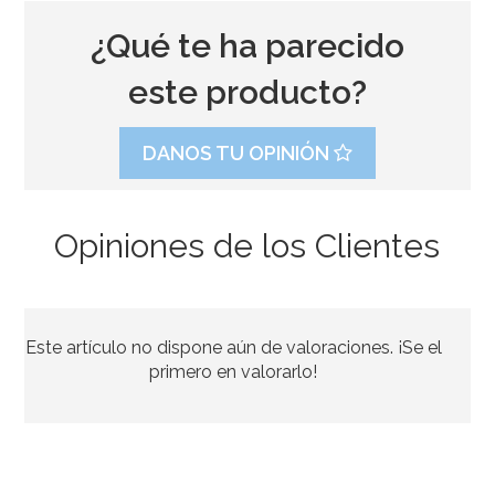
¿Qué te ha parecido
este producto?
DANOS TU OPINIÓN
Opiniones de los Clientes
Cinta para Atar Globos Roja 10 metros
Este artículo no dispone aún de valoraciones. ¡Se el
1,65€
primero en valorarlo!
AÑADIR