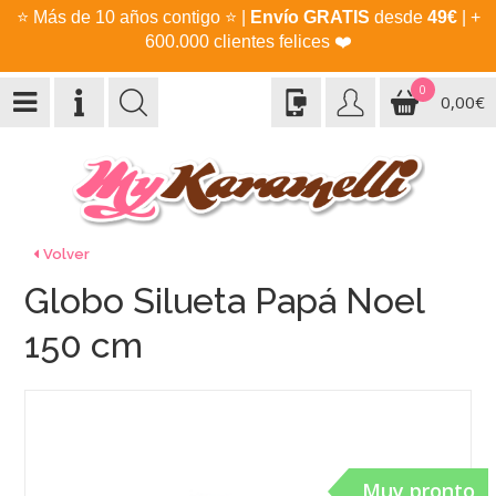
⭐
Más de 10 años contigo
⭐
|
Envío GRATIS
desde
49€
| +
600.000 clientes felices
❤️
0
0,00€
Volver
Globo Silueta Papá Noel
150 cm
Muy pronto