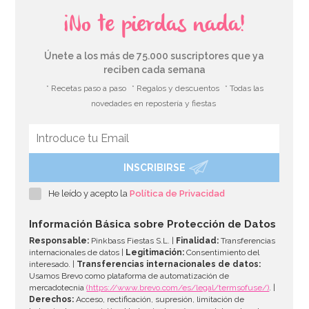
¡No te pierdas nada!
Únete a los más de 75.000 suscriptores que ya
reciben cada semana
* Recetas paso a paso
* Regalos y descuentos
* Todas las
novedades en repostería y fiestas
INSCRIBIRSE
Juego de Vasos Sonic The Hedgehog 8 ud
He leído y acepto la
Política de Privacidad
2,50€
Información Básica sobre Protección de Datos
Responsable:
Pinkbass Fiestas S.L. |
Finalidad:
Transferencias
internacionales de datos |
Legitimación:
Consentimiento del
interesado. |
Transferencias internacionales de datos:
AÑADIR
Usamos Brevo como plataforma de automatización de
mercadotecnia
(https://www.brevo.com/es/legal/termsofuse/)
. |
Derechos:
Acceso, rectificación, supresión, limitación de