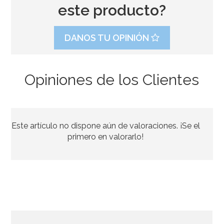
este producto?
DANOS TU OPINIÓN
Opiniones de los Clientes
Juego de 18 Cubiertos de Plástico Azul Intenso
Este artículo no dispone aún de valoraciones. ¡Se el
2,50€
primero en valorarlo!
AÑADIR