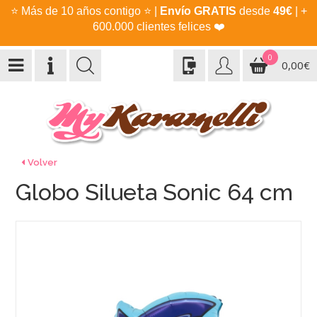
⭐
Más de 10 años contigo
⭐
|
Envío GRATIS
desde
49€
| +
600.000 clientes felices
❤️
0
0,00€
Volver
Globo Silueta Sonic 64 cm