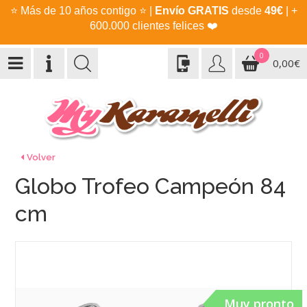
⭐
Más de 10 años contigo
⭐
|
Envío GRATIS
desde
49€
| +
600.000 clientes felices
❤️
0
0,00€
Volver
Globo Trofeo Campeón 84
cm
Muy pronto