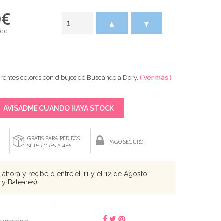
0
€
▲
▼
ido
erentes colores con dibujos de Buscando a Dory.
( Ver más )
AVISADME CUANDO HAYA STOCK
GRATIS PARA PEDIDOS
PAGO SEGURO
SUPERIORES A 45€
ahora y recíbelo entre el 11 y el 12 de Agosto
s y Baleares)