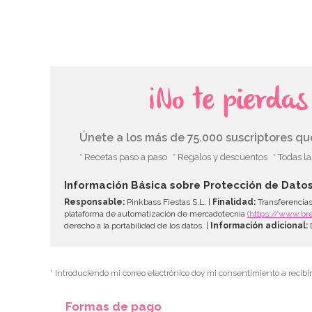
¡No te pierda
Únete a los más de 75.000 suscriptores q
* Recetas paso a paso
* Regalos y descuentos
* Todas l
Información Básica sobre Protección de Dato
Responsable:
Pinkbass Fiestas S.L. |
Finalidad:
Transferencias
plataforma de automatización de mercadotecnia
(https://www.br
derecho a la portabilidad de los datos. |
Información adicional:
D
* Introduciendo mi correo electrónico doy mi consentimiento a recibi
Formas de pago