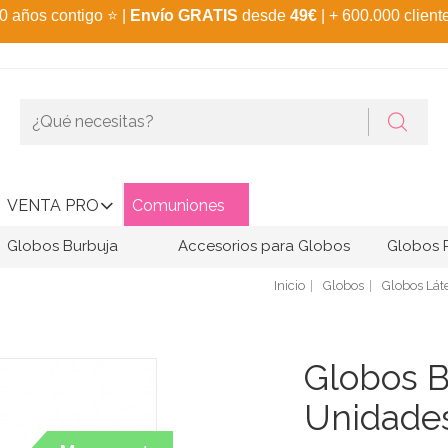
0 años contigo
⭐
|
Envío GRATIS
desde
49€
| + 600.000 client
VENTA PRO
Comuniones
Globos Burbuja
Accesorios para Globos
Globos 
Inicio
Globos
Globos Lát
Globos B
Unidade