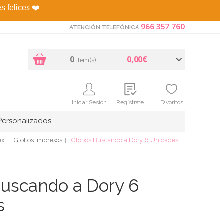
es felices
❤️
966 357 760
ATENCIÓN TELEFÓNICA
0
0,00€
Item(s)
Iniciar Sesión
Regístrate
Favoritos
Personalizados
ex
Globos Impresos
Globos Buscando a Dory 6 Unidades
uscando a Dory 6
s