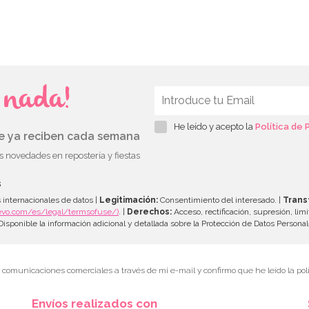
s nada!
He leído y acepto la
Política de 
ue ya reciben cada semana
as novedades en repostería y fiestas
s
 internacionales de datos |
Legitimación:
Consentimiento del interesado. |
Trans
evo.com/es/legal/termsofuse/)
. |
Derechos:
Acceso, rectificación, supresión, limi
isponible la información adicional y detallada sobre la Protección de Datos Persona
r comunicaciones comerciales a través de mi e-mail y confirmo que he leído la polí
Envíos realizados con