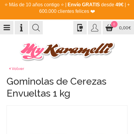
⭐
Más de 10 años contigo
⭐
|
Envío GRATIS
desde
49€
| +
600.000 clientes felices
❤️
0
0,00€
Volver
Gominolas de Cerezas
Envueltas 1 kg