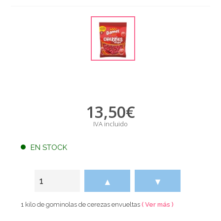
13,50
€
IVA incluido
EN STOCK
▲
▼
1 kilo de gominolas de cerezas envueltas
( Ver más )