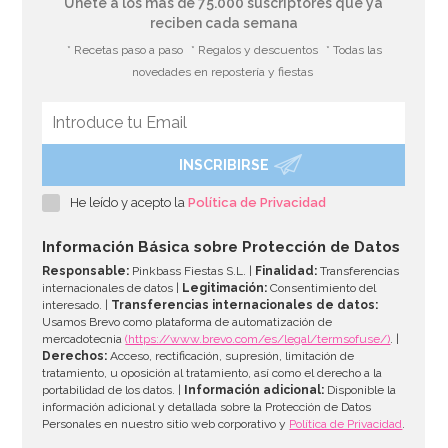
Únete a los más de 75.000 suscriptores que ya
reciben cada semana
* Recetas paso a paso
* Regalos y descuentos
* Todas las
novedades en repostería y fiestas
INSCRIBIRSE
Aros de Azúcar Fresa Pica 1 Kilo - Fini
He leído y acepto la
Política de Privacidad
7,95€
Información Básica sobre Protección de Datos
Responsable:
Pinkbass Fiestas S.L. |
Finalidad:
Transferencias
internacionales de datos |
Legitimación:
Consentimiento del
interesado. |
Transferencias internacionales de datos:
AÑADIR
Usamos Brevo como plataforma de automatización de
mercadotecnia
(https://www.brevo.com/es/legal/termsofuse/)
. |
Derechos:
Acceso, rectificación, supresión, limitación de
tratamiento, u oposición al tratamiento, así como el derecho a la
portabilidad de los datos. |
Información adicional:
Disponible la
información adicional y detallada sobre la Protección de Datos
Personales en nuestro sitio web corporativo y
Política de Privacidad
.