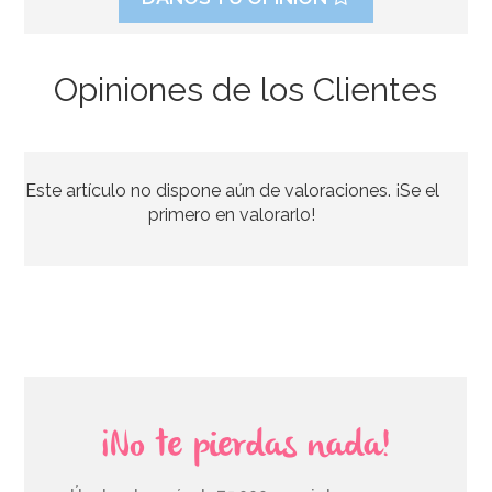
Opiniones de los Clientes
Bolsa de Gominolas Little Mix 100 gr - Fini
Este artículo no dispone aún de valoraciones. ¡Se el
1,00€
primero en valorarlo!
AÑADIR
¡No te pierdas nada!